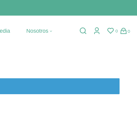
edia
Nosotros
0
0