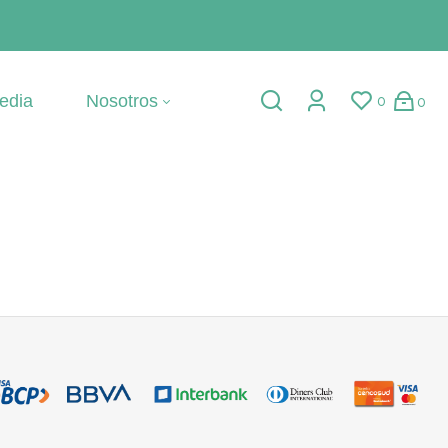
edia
Nosotros
0
0