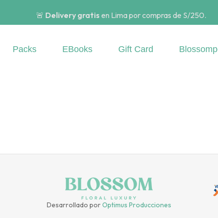
🚨
Delivery gratis
en Lima por compras de S/250.
Packs
EBooks
Gift Card
Blossomp
Desarrollado por
Optimus Producciones