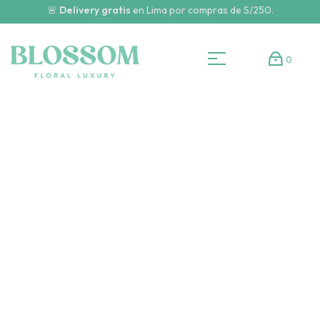
🚨
Delivery gratis
en Lima por compras de S/250.
0