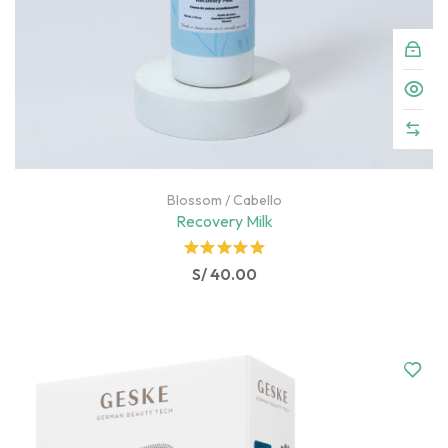
Blossom
/
Cabello
Recovery Milk
Rated
S/
40.00
5.00
out
of 5