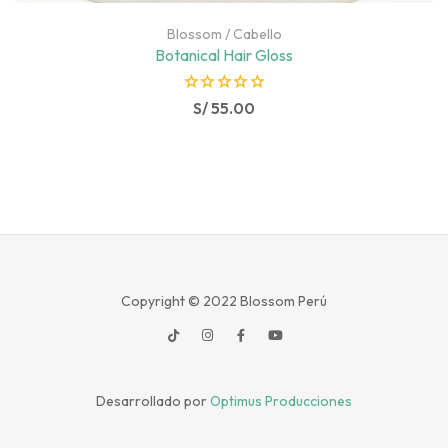
Blossom
/
Cabello
Botanical Hair Gloss
R
S/
55.00
a
t
e
d
0
o
u
t
Copyright © 2022
Blossom Perú
o
f
5
Desarrollado por
Optimus Producciones