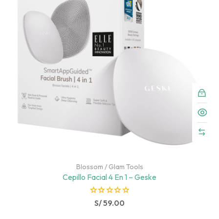
Blossom
/
Glam Tools
Cepillo Facial 4 En 1 – Geske
R
S/
59.00
a