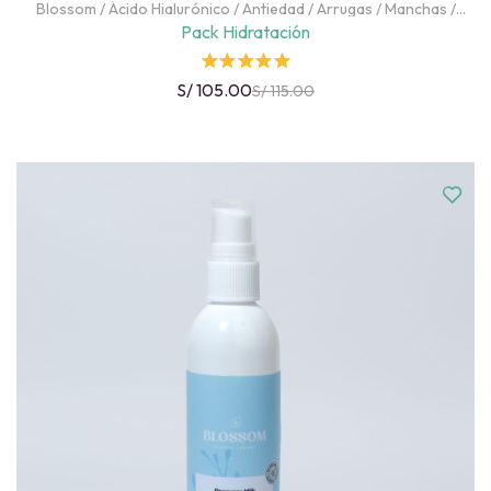
Blossom
/
Ácido Hialurónico
/
Antiedad
/
Arrugas
/
Manchas
/
Packs
/
Piel Deshidratada
/
Piel Grasa
/
Rostro
Pack Hidratación
Rated
S/
105.00
S/
115.00
5.00
out
of 5