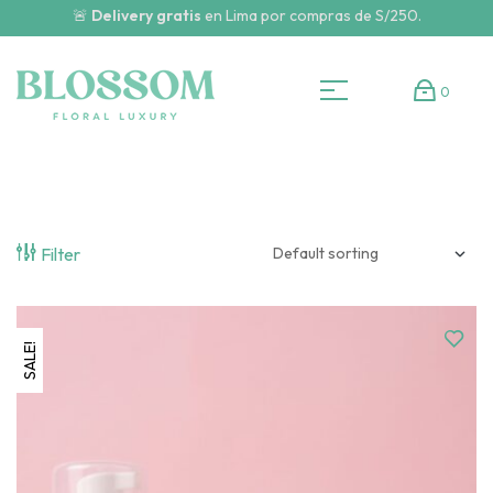
🚨
Delivery gratis
en Lima por compras de S/250.
0
Filter
SALE!