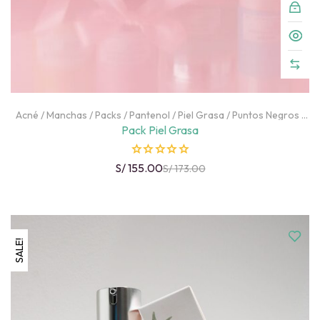
Acné
/
Manchas
/
Packs
/
Pantenol
/
Piel Grasa
/
Puntos Negros
/
Rostro
/
SALE
Pack Piel Grasa
R
S/
155.00
S/
173.00
a
t
e
d
SALE!
0
o
u
t
o