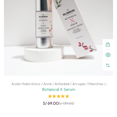
f
5
Ácido Hialurónico
/
Acné
/
Antiedad
/
Arrugas
/
Manchas
/
Niacinamida
/
Piel Deshidratada
/
Piel Grasa
/
Puntos Negros
/
Botanical X Serum
Retinol
/
Rostro
/
Textura
Rated
S/
69.00
S/
139.00
5.00
out
of 5