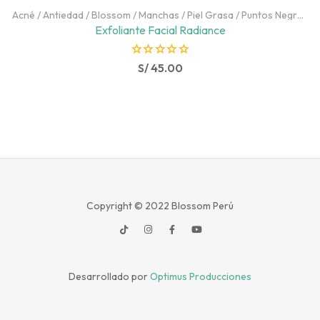
Acné
/
Antiedad
/
Blossom
/
Manchas
/
Piel Grasa
/
Puntos Negros
/
Rostro
Exfoliante Facial Radiance
R
S/
45.00
a
t
e
d
0
o
u
t
Copyright © 2022
Blossom Perú
o
f
5
Desarrollado por
Optimus Producciones