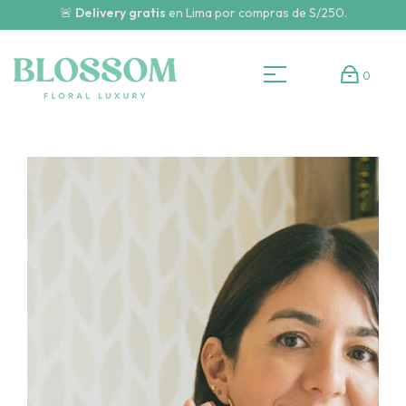
🚨
Delivery gratis
en Lima por compras de S/250.
0