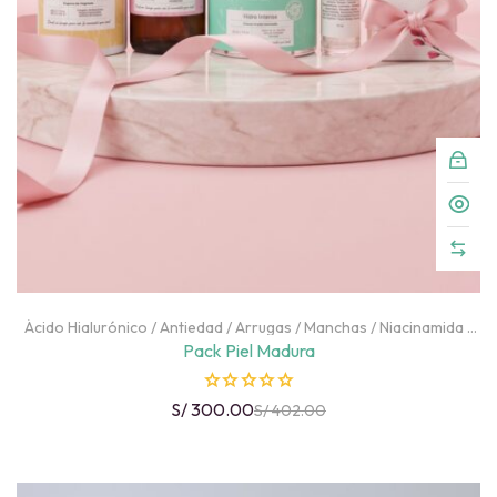
Ácido Hialurónico
/
Antiedad
/
Arrugas
/
Manchas
/
Niacinamida
/
Ojeras
/
Ojos
/
Packs
/
Pantenol
/
Péptidos
/
Piel Deshidratada
/
Pack Piel Madura
Retinol
/
Rostro
/
Textura
R
S/
300.00
S/
402.00
a
t
e