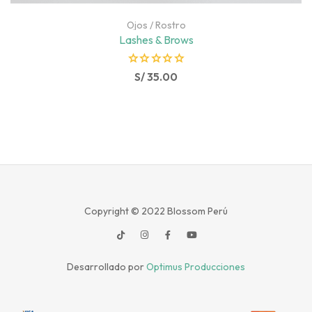
Ojos
/
Rostro
Lashes & Brows
R
S/
35.00
a
t
e
d
0
o
u
t
Copyright © 2022
Blossom Perú
o
f
5
Desarrollado por
Optimus Producciones