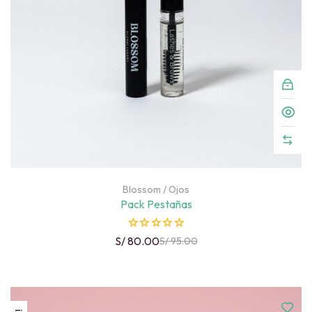
Blossom
/
Ojos
Pack Pestañas
R
S/
80.00
S/
95.00
a
t
e
d