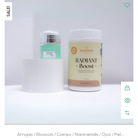
d
SALE!
0
o
u
t
o
f
5
Arrugas
/
Blossom
/
Cuerpo
/
Niacinamida
/
Ojos
/
Piel