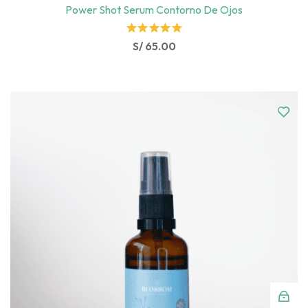
Rostro
Power Shot Serum Contorno De Ojos
Rated
S/
65.00
5.00
out
of 5