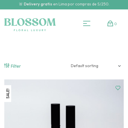
🚨
Delivery gratis
en Lima por compras de S/250.
0
Filter
SALE!