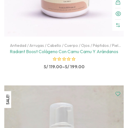
Antiedad
/
Arrugas
/
Cabello
/
Cuerpo
/
Ojos
/
Péptidos
/
Piel
Deshidratada
/
Piel Grasa
/
Puntos Negros
/
Retinol
/
Rostro
/
Radiant Boost Colágeno Con Camu Camu Y Arándanos
SALE
/
Vitamina C
R
S/
119.00
–
S/
199.00
a
t
e
d
SALE!
0
o
u
t
o