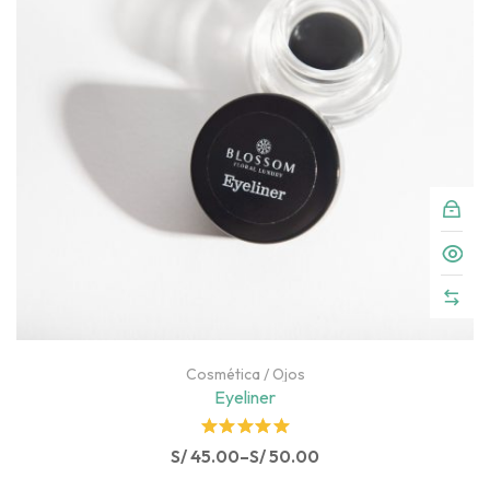
t
o
f
5
Cosmética
/
Ojos
Eyeliner
Rated
S/
45.00
–
S/
50.00
5.00
out