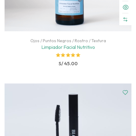
Ojos
/
Puntos Negros
/
Rostro
/
Textura
Limpiador Facial Nutritivo
Rated
S/
45.00
5.00
out
of 5