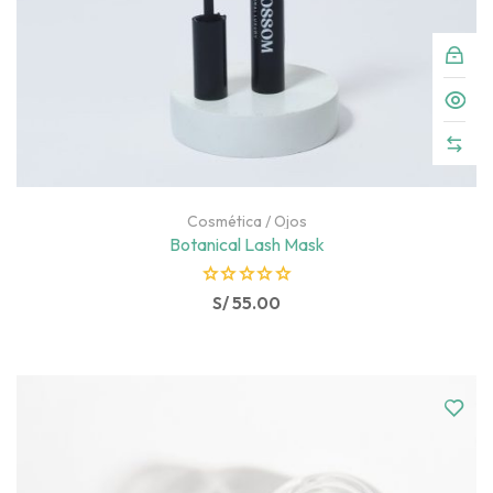
Cosmética
/
Ojos
Botanical Lash Mask
R
S/
55.00
a
t
e
d
0
o
u