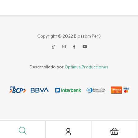
d
0
o
u
t
Copyright © 2022
Blossom Perú
o
f
5
Desarrollado por
Optimus Producciones