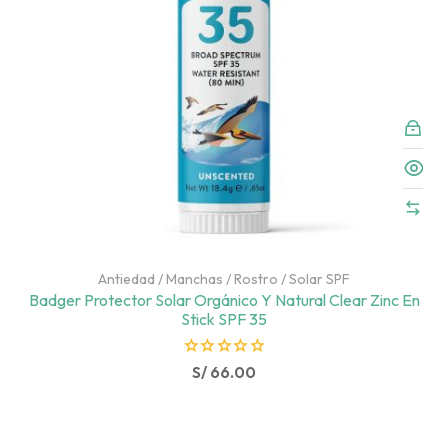
Antiedad
/
Manchas
/
Rostro
/
Solar SPF
Badger Protector Solar Orgánico Y Natural Clear Zinc En
Stick SPF 35
R
S/
66.00
a
t
e