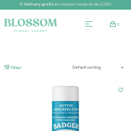
🚨
Delivery gratis
en Lima por compras de S/250.
0
Filter