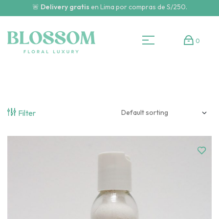
🚨
Delivery gratis
en Lima por compras de S/250.
0
Filter