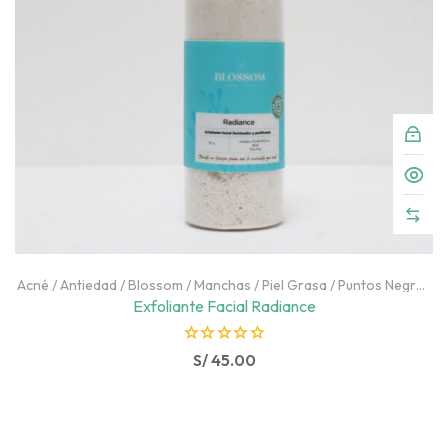
Acné
/
Antiedad
/
Blossom
/
Manchas
/
Piel Grasa
/
Puntos Negros
/
Rostro
Exfoliante Facial Radiance
R
S/
45.00
a
t
e