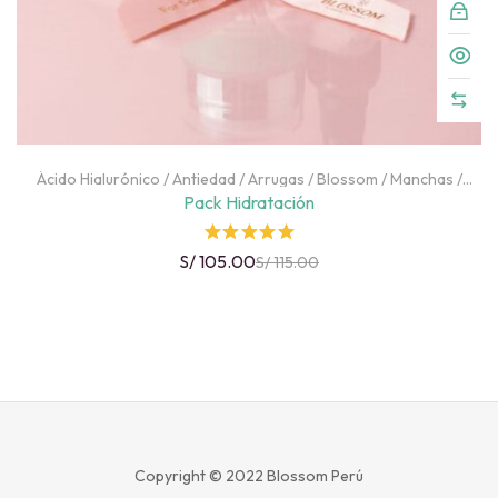
Ácido Hialurónico
/
Antiedad
/
Arrugas
/
Blossom
/
Manchas
/
Packs
/
Piel Deshidratada
/
Piel Grasa
/
Rostro
Pack Hidratación
Rated
S/
105.00
S/
115.00
5.00
out
of 5
Copyright © 2022
Blossom Perú