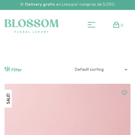
🚨
Delivery gratis
en Lima por compras de S/250.
0
Filter
SALE!