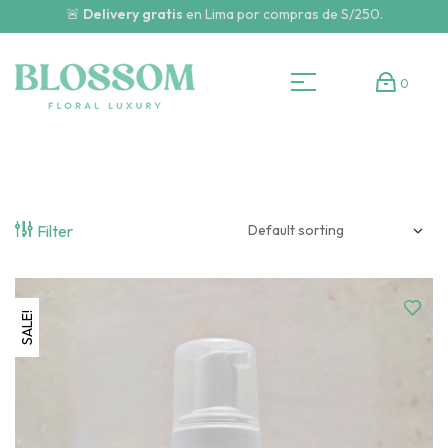
🚨
Delivery gratis
en Lima por compras de S/250.
0
Filter
SALE!