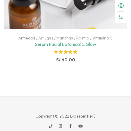
Antiedad
/
Arrugas
/
Manchas
/
Rostro
/
Vitamina C
Serum Facial Botanical C Glow
Rated
S/
60.00
5.00
out
of 5
Copyright © 2022
Blossom Perú