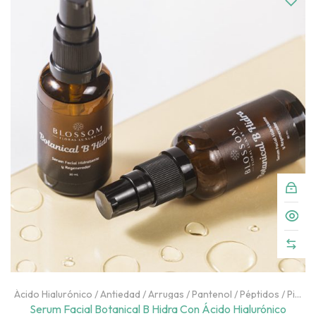
Ácido Hialurónico
/
Antiedad
/
Arrugas
/
Pantenol
/
Péptidos
/
Piel
Deshidratada
/
Piel Grasa
/
Rostro
Serum Facial Botanical B Hidra Con Ácido Hialurónico