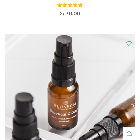
Rated
S/
70.00
5.00
out
of 5