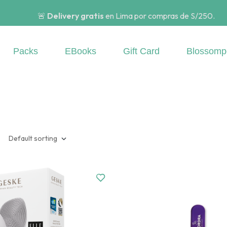
🚨
Delivery gratis
en Lima por compras de S/250.
Packs
EBooks
Gift Card
Blossomp