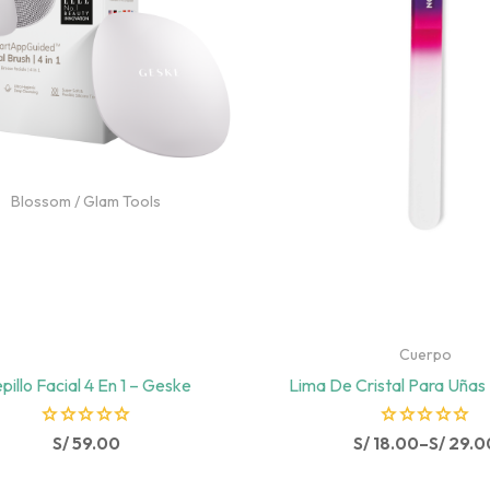
Blossom
/
Glam Tools
Cuerpo
pillo Facial 4 En 1 – Geske
Lima De Cristal Para Uñ
R
R
S/
59.00
S/
18.00
–
S/
29.0
a
a