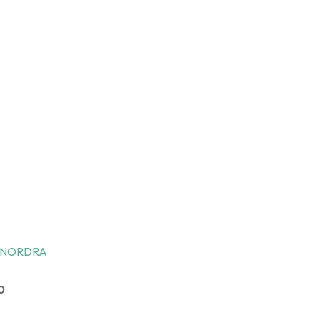
as NORDRA
0