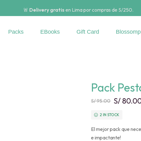
🚨
Delivery gratis
en Lima por compras de S/250.
Packs
EBooks
Gift Card
Blossomp
Pack Pest
S/
80.0
S/
95.00
2 IN STOCK
El mejor pack que neces
e impactante!