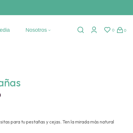
edia
Nosotros
0
0
añas
0
itas para tu pestañas y cejas. Ten la mirada más natural