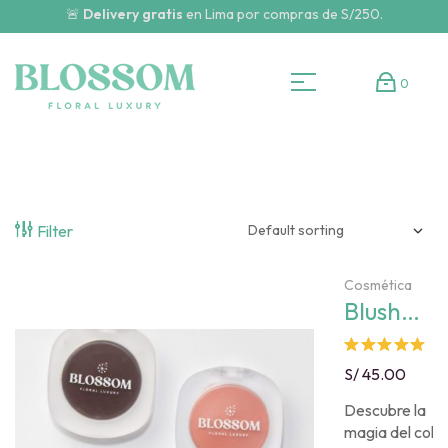
🚨
Delivery gratis
en Lima por compras de S/250.
0
Filter
Cosmética
Blush
natural –
Flora
Rated
S/
45.00
Collectio
5.00
out
Descubre la
of 5
magia del colo