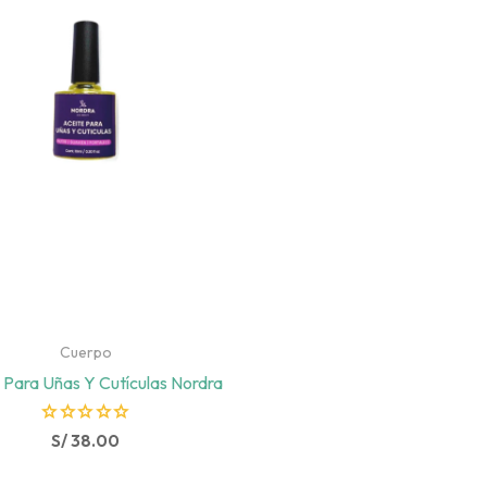
Cuerpo
 Para Uñas Y Cutículas Nordra
R
S/
38.00
a