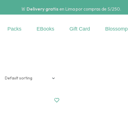
🚨
Delivery gratis
en Lima por compras de S/250.
Packs
EBooks
Gift Card
Blossomp