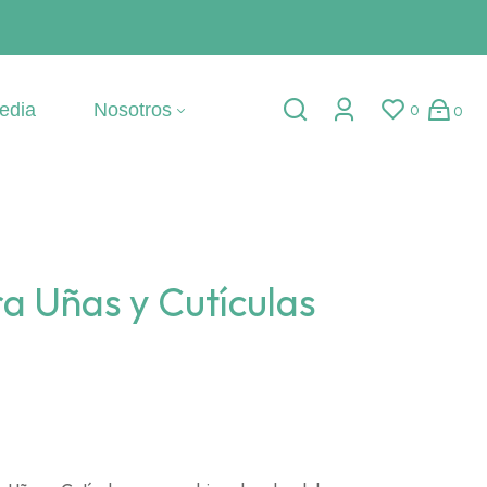
edia
Nosotros
0
0
ra Uñas y Cutículas