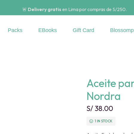
🚨
Delivery gratis
en Lima por compras de S/250.
Packs
EBooks
Gift Card
Blossomp
Aceite pa
Nordra
S/
38.00
1 IN STOCK