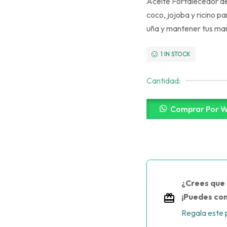
Aceite Fortalecedor de
coco, jojoba y ricino p
uña y mantener tus ma
1 IN STOCK
Cantidad:
Comprar Por 
¿Crees que 
¡Puedes com
Regala este 