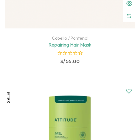
Cabello
/
Pantenol
Repairing Hair Mask
R
S/
55.00
a
t
e
d
SALE!
0
o
u
t
o
f