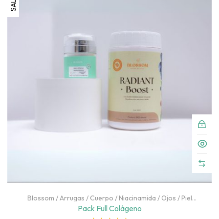
SALE!
0
o
u
t
o
f
5
Blossom
/
Arrugas
/
Cuerpo
/
Niacinamida
/
Ojos
/
Piel
Deshidratada
/
Piel Grasa
/
Rostro
/
SALE
Pack Full Colágeno