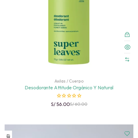
5
Axilas
/
Cuerpo
Desodorante Attitude Orgánico Y Natural
R
S/
56.00
S/
60.00
a
t
e
d