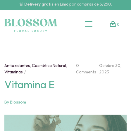
🚨
Delivery gratis
en Lima por compras de S/250.
0
Antioxidantes
,
Cosmética Natural
,
0
Octubre 30,
Vitaminas
Comments
2023
Vitamina E
By
Blossom