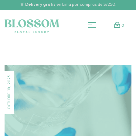
🚨
Delivery gratis
en Lima por compras de S/250.
0
OCTUBRE 18, 2023