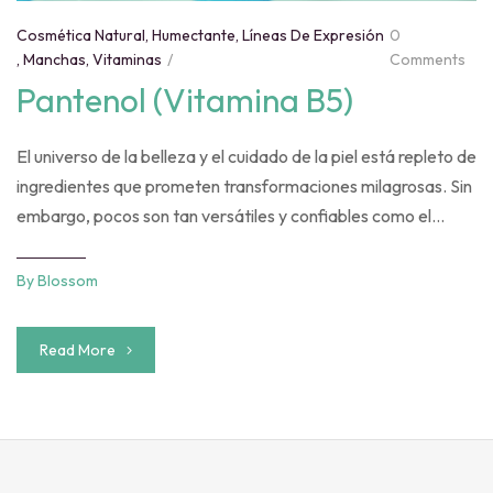
Cosmética Natural
,
Humectante
,
Líneas De Expresión
0
,
Manchas
,
Vitaminas
Comments
Pantenol (Vitamina B5)
El universo de la belleza y el cuidado de la piel está repleto de
ingredientes que prometen transformaciones milagrosas. Sin
embargo, pocos son tan versátiles y confiables como el
pantenol. En este artículo, exploraremos su origen, usos y
beneficios, respaldados por investigaciones científicas.
By
Blossom
Origen del Pantenol El pantenol, también conocido como
pro-vitamina B5, es un […]
Read More