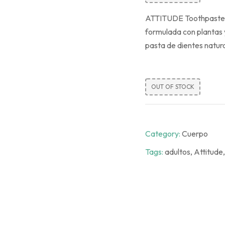
ATTITUDE Toothpaste L
formulada con plantas y
pasta de dientes natura
OUT OF STOCK
Category:
Cuerpo
Tags:
adultos
,
Attitude