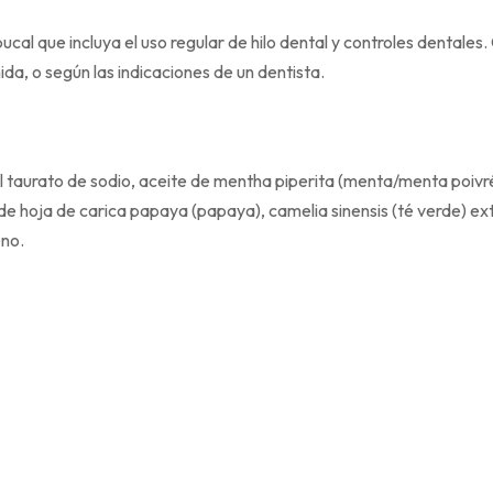
l que incluya el uso regular de hilo dental y controles dentales. 
a, o según las indicaciones de un dentista.
ocoil taurato de sodio, aceite de mentha piperita (menta/menta poiv
e hoja de carica papaya (papaya), camelia sinensis (té verde) ex
eno.