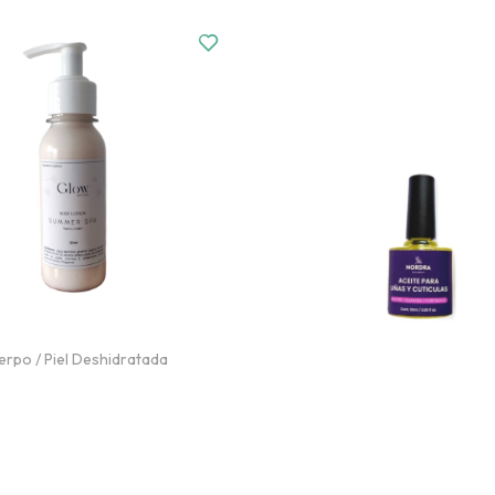
erpo
/
Piel Deshidratada