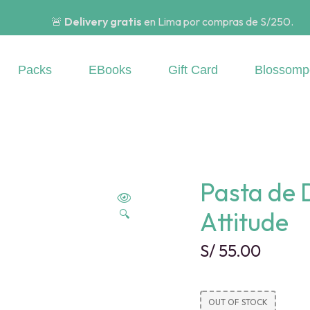
🚨
Delivery gratis
en Lima por compras de S/250.
Packs
EBooks
Gift Card
Blossomp
Pasta de 
Attitude
🔍
S/
55.00
OUT OF STOCK